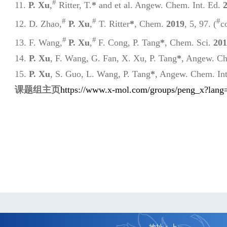
#
11.
P. Xu
,
Ritter, T.
*
and
et al
.
Angew
.
Chem. Int. Ed.
#
#
#
12. D. Zhao,
P. Xu
,
T. Ritter
*
,
Chem.
2019
, 5,
97. (
c
#
#
13. F. Wang,
P. Xu
,
F. Cong, P. Tang
*
,
Chem. Sci.
201
14.
P. Xu
, F. Wang, G. Fan, X. Xu, P. Tang
*
,
Angew
.
Ch
15.
P. Xu
, S. Guo, L. Wang, P. Tang
*
,
Angew. Chem. Int
课题组主页
https://www.x-mol.com/groups/peng_x?lang