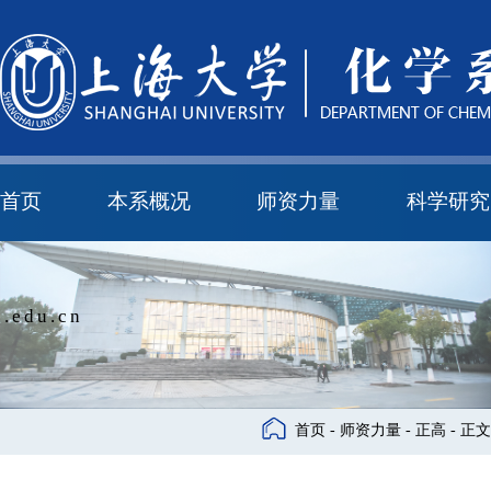
首页
本系概况
师资力量
科学研究
教学与科研研究所
本科培养委员会
化学实验中心
本系简介
机构设置
正高
副高
中级
学科方向
科研进展
科研会议
.edu.cn
首页
-
师资力量
-
正高
- 正文