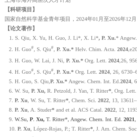
【科研项目】
国家自然科学基金青年项目，2024年01月至2026年12
【论文著作】
1.
S. Qiu, X. Yu, H. Guo, J. Li*, X. Li*
,
P. Xu.
*
Angew.
#
#
2. H. Guo
, S. Qiu
,
P. Xu.
*
Helv. Chim. Acta.
2024
,
e2
3. H. Guo, W. Lai, J. Ni,
P. Xu.
*
Org. Lett.
2024
,
26,
95
#
#
4.
H. Guo
, S. Qiu
,
P. Xu.
*
Org. Lett.
2024
, 26,
6730
–
5.
H. Guo, S. Qiu,
P. Xu.
*
Angew. Chem. Int. Ed.
2024
,
6
6. W. Su,
P. Xu,
R. Petzold, J. Yan, T. Ritter
*
,
Org. Lett
7.
P. Xu
, W. Su, T. Ritter
*
,
Chem. Sci.
2022
,
13, 13611–
8.
P. Xu
, A. Studer
*
and
et al
.
ACS Catal.
2022
,
12
, 119
9.
W.Su,
P
.
Xu,
T. Ritter
*
,
Angew
.
Chem. Int. Ed.
2021
,
10.
P. Xu
, López-Rojas, P.; T. Ritter
*
,
J. Am. Chem. So