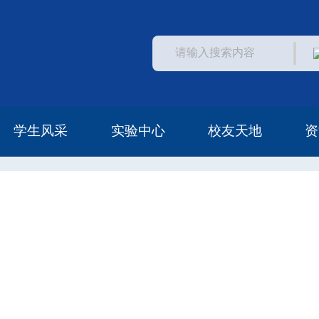
学生风采
实验中心
校友天地
资
学生活动
常见问题
中心概况
中心访问
安全管理
校友风采
校友资助
校友名单