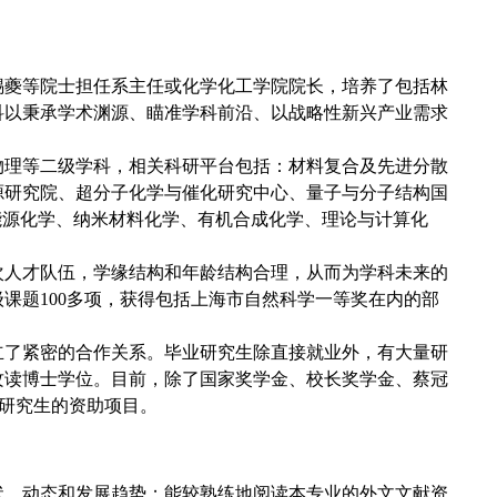
锡夔等院士担任系主任或化学化工学院院长，培养了包括林
科以秉承学术渊源、瞄准学科前沿、以战略性新兴产业需求
。
物理等二级学科，相关科研平台包括：材料复合及先进分散
源研究院、超分子化学与催化研究中心、量子与分子结构国
能源化学、纳米材料化学、有机合成化学、理论与计算化
次人才队伍，学缘结构和年龄结构合理，从而为学科未来的
课题100多项，获得包括上海市自然科学一等奖在内的部
立了紧密的合作关系。毕业研究生除直接就业外，有大量研
攻读博士学位。目前，除了国家奖学金、校长奖学金、蔡冠
秀研究生的资助项目。
状、动态和发展趋势；能较熟练地阅读本专业的外文文献资