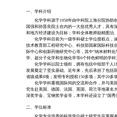
一、学科介绍
化学学科源于1958年由中科院上海分院协
国强和孙晋良院士在内的一大批优秀人才，具有
和地方经济建设为目标；学科全体教师励精图治
化学学科目前为一级学科硕士学位授权点，
技术教育部工程研究中心、科技部国家国际科技
际中心和创新药物研究中心等，其中“纳米材料化
学、超分子化学和生物化学等6个特色鲜明的学
化学学科以院士领衔，拥有包括中组部千人
发展奠定了坚实基础。近年来，先后承担了包括国
省级成果8项；发明专利授权150多项；其中20
化学学科重视国际间的交流和合作，并与美
究生赴美国、德国、法国、英国、荷兰等地著名
深奖学金、宝钢奖学金等，本学科还设立了“国秀奖
二、学位标准
化学专业培养的科学学位硕士研究生应掌握