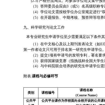
(2.3)
严格分流淘汰。对参加学位论文集中预
（3）答辩委员会应由3（或5）名高级职称
（4）学位论文需按校学位办公室规定进行“
（5）
在开题报告、中期考核、预答辩等培养
九、科学研究与论文工作
本专业研究生申请学位至少需要满足以下条件其
（1）在中文核心及以上期刊发表论文（如E
第一作者论文只可用于排名第一研究生申请学位
（2）提交1项有申请号的发明专利，署名要
（3）获得国家级竞赛（指挑战杯全国大学生
（4）与中科院联合培养的研究生申请学位需
附表.
课程与必修环节
课程名称
类别
课程编号
（Course Name）
公共平
公共平台课作为学校面向全校开设的公共课