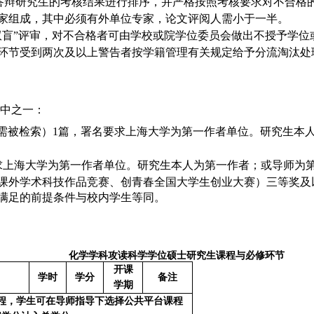
答辩研究生的考核结果进行排序，并严格按照考核要求对不合格
专家组成，其中必须有外单位专家，论文评阅人需小于一半。
双盲”评审，对不合格者可由学校或院学位委员会做出不授予学
环节受到两次及以上警告者按学籍管理有关规定给予分流淘汰处
中之一：
I需被检索）1篇，署名要求上海大学为第一作者单位。研究生本
。
求上海大学为第一作者单位。研究生本人为第一作者；或导师为
课外学术科技作品竞赛、创青春全国大学生创业大赛）三等奖及
满足的前提条件与校内学生等同。
化学学科攻读科学学位硕士研究生课程与必修环节
开课
学时
学分
备注
学期
程，学生可在导师指导下选择公共平台课程