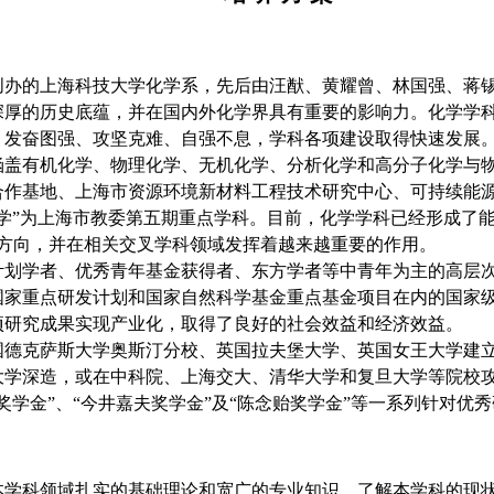
助创办的上海科技大学化学系，先后由汪猷、黄耀曾、林国强、蒋
深厚的历史底蕴，并在国内外化学界具有重要的影响力。化学学
、发奋图强、攻坚克难、自强不息，学科各项建设取得快速发展
涵盖有机化学、物理化学、无机化学、分析化学和高分子化学与
合作基地、上海市资源环境新材料工程技术研究中心、可持续能
学”为上海市教委第五期重点学科。目前，化学学科已经形成了
科方向，并在相关交叉学科领域发挥着越来越重要的作用。
计划学者、优秀青年基金获得者、东方学者等中青年为主的高层
家重点研发计划和国家自然科学基金重点基金项目在内的国家级
多项研究成果实现产业化，取得了良好的社会效益和经济效益。
国德克萨斯大学奥斯汀分校、英国拉夫堡大学、英国女王大学建
大学深造，或在中科院、上海交大、清华大学和复旦大学等院校
学金”、“今井嘉夫奖学金”及“陈念贻奖学金”等一系列针对优
本学科领域扎实的基础理论和宽广的专业知识，了解本学科的现