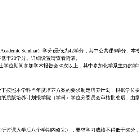
ademic Seminar）学分)最低为42学分，其中公共课6学
选修课不低于20学分。详细设置请查看附表。
学位期间参加学术报告会30次以上，其中参加化学系主办的学术
导下按照本学科当年度培养方案的要求制定培养计划，根据学位要
的纸质版培养计划报学院（学科）学位分委员会审核批准后，
由
研讨课入学后八个学期内修完），要求学习成绩不得低于60分，