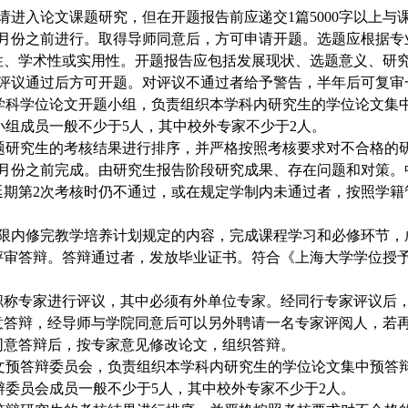
请进入论文课题研究，但在开题报告前应递交1篇5000字以上与
3月份之前进行。取得导师同意后，方可申请开题。选题应根据
性、学术性或实用性。开题报告应包括发展现状、选题意义、研
评议通过后方可开题。对评议不通过者给予警告，半年后可复审
学科学位论文开题小组，负责组织本学科内研究生的学位论文集
组成员一般不少于5人，其中校外专家不少于2人。
题研究生的考核结果进行排序，并严格按照考核要求对不合格的
3月份之前完成。由研究生报告阶段研究成果、存在问题和对策。
延期第2次考核时仍不通过，或在规定学制内未通过者，按照学
年限内修完教学培养计划规定的内容，完成课程学习和必修环节，
评审答辩。答辩通过者，发放毕业证书。符合《上海大学学位授
职称专家进行评议，其中必须有外单位专家。经同行专家评议后
意答辩，经导师与学院同意后可以另外聘请一名专家评阅人，若
同意答辩后，按专家意见修改论文，组织答辩。
文预答辩委员会，负责组织本学科内研究生的学位论文集中预答
委员会成员一般不少于5人，其中校外专家不少于2人。