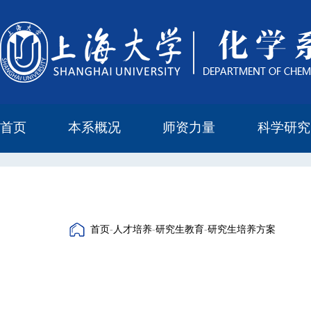
首页
本系概况
师资力量
科学研究
教学与科研研究所
本科培养委员会
化学实验中心
本系简介
机构设置
正高
副高
中级
学科方向
科研进展
科研会议
首页
-
人才培养
-
研究生教育
-
研究生培养方案