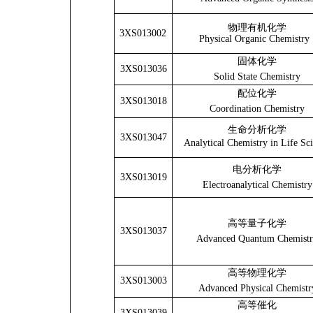
物理有机化学
3XS013002
Physical Organic Chemistry
固体化学
3XS013036
Solid State Chemistry
配位化学
3XS013018
Coordination Chemistry
生命分析化学
3XS013047
Analytical Chemistry in Life Sc
电分析化学
3XS013019
Electroanalytical Chemistry
高等量子化学
3XS013037
Advanced Quantum Chemist
高等物理化学
3XS013003
Advanced Physical Chemistr
高等催化
3XS013039