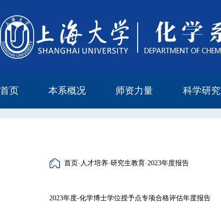
首页
本系概况
师资力量
科学研究
教学与科研研究所
本科培养委员会
化学实验中心
本系简介
机构设置
正高
副高
中级
学科方向
科研进展
科研会议
首页
-
人才培养
-
研究生教育
-
2023年度报告
2023年度-化学博士学位授予点专项合格评估年度报告