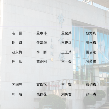
崔 雷
董春伟
董俊萍
段海燕
周 尉
任清华
王晓红
崔永梅
赵永梅
李 丽
王玉芹
雷云逸
理 珍
薛正刚
王 媛
张超琪
茅润芳
宣瑞飞
王 辉
曹绍梅
韩 靖
饶薇薇
刘婉君
张 杰