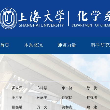
首页
本系概况
师资力量
科学研究
教学与科研研究所
本科培养委员会
化学实验中心
本系简介
机构设置
正高
副高
中级
学科方向
科研进展
科研会议
罗立强
方建慧
李 健
徐 鹏
王洪宇
孙丽宁
胡家铭
林锦鸿
​郦鑫耀
万 文
龚和贵
姚 建