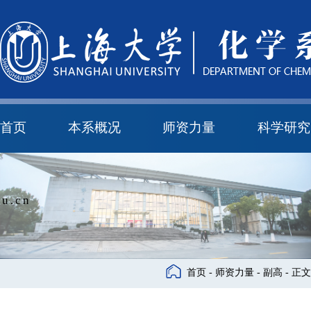
首页
本系概况
师资力量
科学研究
教学与科研研究所
本科培养委员会
化学实验中心
本系简介
机构设置
正高
副高
中级
学科方向
科研进展
科研会议
u.cn
首页
-
师资力量
-
副高
- 正文