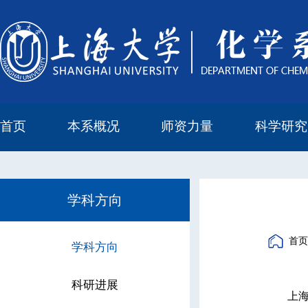
首页
本系概况
师资力量
科学研究
教学与科研研究所
本科培养委员会
化学实验中心
本系简介
机构设置
正高
副高
中级
学科方向
科研进展
科研会议
学科方向
首页
学科方向
科研进展
上海