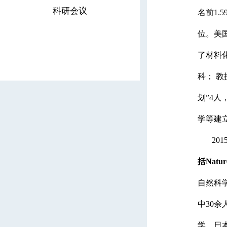
科研会议
名前1.
位。美
了材料
科； 教
划”4
学等建
20
括Nat
自然科
中30
学、日