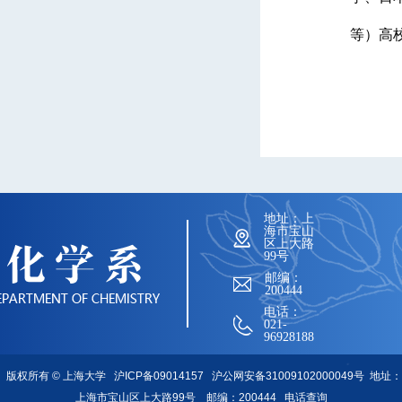
等）高
地址：上
海市宝山
区上大路
99号
邮编：
200444
电话：
021-
96928188
版权所有 ©
上海大学
沪ICP备09014157
沪公网安备31009102000049号
地址：
上海市宝山区上大路99号 邮编：200444
电话查询