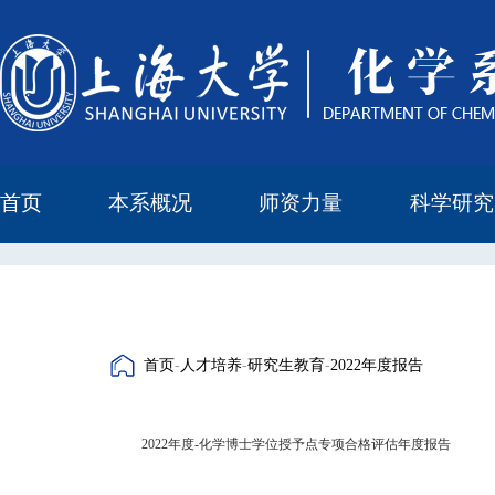
首页
本系概况
师资力量
科学研究
教学与科研研究所
本科培养委员会
化学实验中心
本系简介
机构设置
正高
副高
中级
学科方向
科研进展
科研会议
首页
-
人才培养
-
研究生教育
-
2022年度报告
2022年度-化学博士学位授予点专项合格评估年度报告