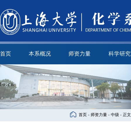
首页
本系概况
师资力量
科学研究
教学与科研研究所
本科培养委员会
化学实验中心
本系简介
机构设置
正高
副高
中级
学科方向
科研进展
科研会议
du.cn
首页
-
师资力量
-
中级
- 正文