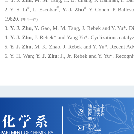
#
#
#,
2. Y. S. Li
, L. Escobar
,
Y. J. Zhu
Y. Cohen, P. Balleste
19820.
(
共同一作
)
3.
Y. J. Zhu
, Y. Gao, M. M. Tang, J. Rebek and Y. Yu*. D
4.
Y. J. Zhu
, J. Rebek* and Yang Yu*. Cyclizations cataly
5.
Y. J. Zhu,
M. K. Zhao, J. Rebek and Y. Yu*. Recent Adv
6. Y. H. Wan;
Y.
J. Zhu
; J., Jr. Rebek and Y. Yu
*
. Recogni
地址：上
海市宝山
区上大路
99号
邮编：
200444