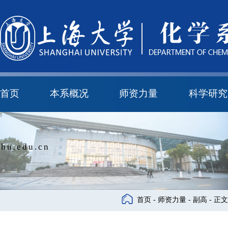
首页
本系概况
师资力量
科学研究
教学与科研研究所
本科培养委员会
化学实验中心
本系简介
机构设置
正高
副高
中级
学科方向
科研进展
科研会议
hu.edu.cn
首页
-
师资力量
-
副高
- 正文