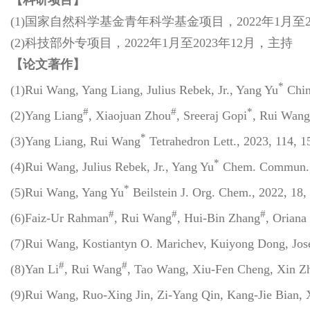
(1)国家自然科学基金青年科学基金项目，2022年1月至2
(2)科技部外专项目，2022年1月至2023年12月，主持
【论文著作】
*
(1)Rui Wang, Yang Liang, Julius Rebek, Jr., Yang Yu
Chin
#
#
*
(2)Yang Liang
, Xiaojuan Zhou
, Sreeraj Gopi
, Rui Wang
*
(3)Yang Liang, Rui Wang
Tetrahedron Lett., 2023, 114, 1
*
(4)Rui Wang, Julius Rebek, Jr., Yang Yu
Chem. Commun., 
*
(5)Rui Wang, Yang Yu
Beilstein J. Org. Chem., 2022, 18,
#
#
#
(6)Faiz-Ur Rahman
, Rui Wang
, Hui-Bin Zhang
, Oriana
(7)Rui Wang, Kostiantyn O. Marichev, Kuiyong Dong, Jose
#
#
(8)Yan Li
, Rui Wang
, Tao Wang, Xiu-Fen Cheng, Xin Z
(9)Rui Wang, Ruo-Xing Jin, Zi-Yang Qin, Kang-Jie Bian,