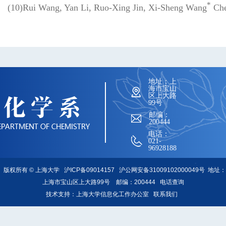
*
(10)Rui Wang, Yan Li, Ruo-Xing Jin, Xi-Sheng Wang
Che
地址：上
海市宝山
区上大路
99号
邮编：
200444
电话：
021-
96928188
版权所有 ©
上海大学
沪ICP备09014157
沪公网安备31009102000049号
地址：
上海市宝山区上大路99号 邮编：200444
电话查询
技术支持：
上海大学信息化工作办公室
联系我们