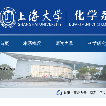
首页
本系概况
师资力量
科学研究
教学与科研研究所
本科培养委员会
化学实验中心
本系简介
机构设置
正高
副高
中级
学科方向
科研进展
科研会议
edu.cn
首页
-
师资力量
-
副高
- 正文