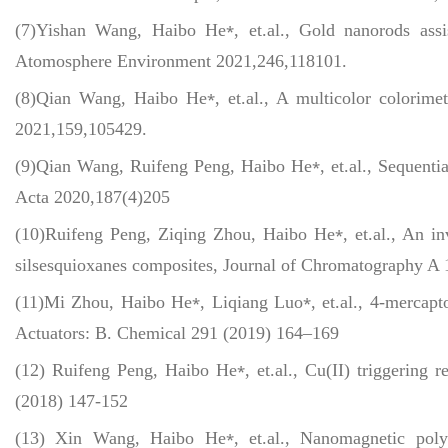
⁎
(7)Yishan Wang, Haibo He
, et.al., Gold nanorods ass
Atomosphere Environment 2021,246,118101.
⁎
(8)Qian Wang, Haibo He
, et.al., A multicolor colorime
2021,159,105429.
⁎
(9)Qian Wang, Ruifeng Peng, Haibo He
, et.al., Sequent
Acta 2020,187(4)205
⁎
(10)Ruifeng Peng, Ziqing Zhou, Haibo He
, et.al., An 
silsesquioxanes composites, Journal of Chromatography A
⁎
⁎
(11)Mi Zhou, Haibo He
, Liqiang Luo
, et.al., 4-mercap
Actuators: B. Chemical 291 (2019) 164–169
⁎
(12) Ruifeng Peng, Haibo He
, et.al., Cu(II) triggering
(2018) 147-152
⁎
(13) Xin Wang, Haibo He
, et.al., Nanomagnetic poly