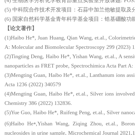
(4) 生物医学分析化学教育部重点实验室开放课题: P
(5) 中科院合作技术开发项目：石蒜中加兰他敏提取及分析（
(6) 国家自然科学基金青年科学基金项目：锆基硼酸功能化
【论文著作】
(1)Haibo He*, Juan Huang, Qian Wang, et.al., Colorimetric 
A: Molecular and Biomolecular Spectroscopy 299 (2023) 
(2)Tingting Deng, Haibo He*, Yishan Wang, et.al., A sensi
nanoparticles as FRET probe, Spectrochimica Acta Part A
(3)Mengting Guan, Haibo He*, et.al., Lanthanum ions assis
Acta 1236 (2022) 340579
(4)Mengting Guan, Haibo He*, et.al., Silver ions involved
Chemistry 386 (2022) 132836.
(5)Yue Guo, Haibo He*, Ruifeng Peng, et.al., Silver nanoca
⁎
(6)Haibo He
,Yishan Wang, Ziqing Zhou, et.al., Borona
nucleosides in urine sample, Microchemical Journal 2021,