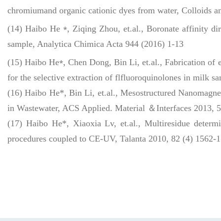
chromiumand organic cationic dyes from water, Colloids a
⁎
(14) Haibo He
, Ziqing Zhou, et.al., Boronate affinity d
sample, Analytica Chimica Acta 944 (2016) 1-13
⁎
(15) Haibo He
, Chen Dong, Bin Li, et.al., Fabrication o
for the selective extraction of flfluoroquinolones in milk
(16) Haibo He*, Bin Li, et.al., Mesostructured Nanomagne
in Wastewater, ACS Applied. Material ＆Interfaces 2013, 
(17) Haibo He*, Xiaoxia Lv, et.al., Multiresidue determi
procedures coupled to CE-UV, Talanta 2010, 82 (4) 1562-