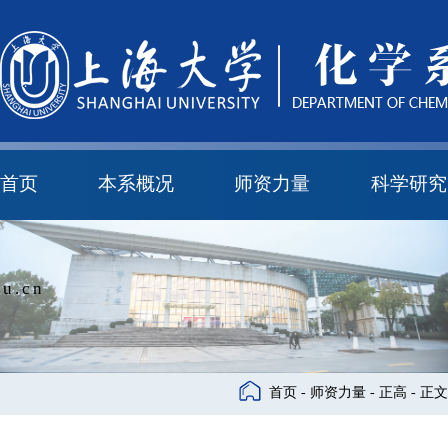
首页
本系概况
师资力量
科学研究
教学与科研研究所
本科培养委员会
化学实验中心
本系简介
机构设置
正高
副高
中级
学科方向
科研进展
科研会议
u.cn
首页
-
师资力量
-
正高
- 正文