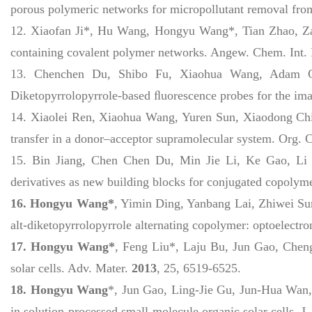
porous polymeric networks for micropollutant removal fro
12. Xiaofan Ji*, Hu Wang, Hongyu Wang*, Tian Zhao, Zac
containing covalent polymer networks. Angew. Chem. Int.
13. Chenchen Du, Shibo Fu, Xiaohua Wang, Adam C.
Diketopyrrolopyrrole-based ﬂuorescence probes for the ima
14.
Xiaolei Ren, Xiaohua Wang, Yuren Sun, Xiaodong Ch
transfer in a donor–acceptor supramolecular system.
Org. C
15.
Bin Jiang, Chen Chen Du, Min Jie Li, Ke Gao, Li
derivatives as new building blocks for conjugated copolym
16.
Hongyu Wang*
, Yimin Ding, Yanbang Lai, Zhiwei Sun
alt
-diketopyrrolopyrrole alternating copolymer: optoelectro
17.
Hongyu Wang*
, Feng Liu*, Laju Bu, Jun Gao, Cheng
solar cells.
Adv. Mater.
2013
,
25
, 6519-6525.
18.
Hongyu Wang
*,
Jun Gao, Ling-Jie Gu, Jun-Hua Wan,
in
s
olution-
p
rocessed
s
mall-
m
olecule
o
rganic
s
olar
c
ells
.
J.