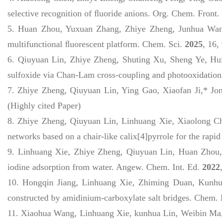
selective recognition of ﬂuoride anions.
Org. Chem. Front.
5.
Huan Zhou, Yuxuan Zhang, Zhiye Zheng, Junhua Wan,
multifunctional ﬂuorescent platform.
Chem. Sci.
2025
,
16
,
6.
Qiuyuan Lin, Zhiye Zheng, Shuting Xu, Sheng Ye, H
sulfoxide via Chan-Lam cross-coupling and photooxidation
7. Zhiye Zheng, Qiuyuan Lin, Ying Gao, Xiaofan Ji,* Jo
(Highly cited Paper)
8.
Zhiye Zheng, Qiuyuan Lin, Linhuang Xie, Xiaolong C
networks based on a chair-like calix[4]pyrrole for the rap
9.
Linhuang Xie, Zhiye Zheng, Qiuyuan Lin, Huan Zhou, 
iodine adsorption from water.
Angew. Chem. Int. Ed.
2022
10.
Hongqin Jiang, Linhuang Xie, Zhiming Duan, Kunhua
constructed by amidinium-carboxylate salt bridges. Chem. 
11. Xiaohua Wang, Linhuang Xie, kunhua Lin, Weibin Ma,