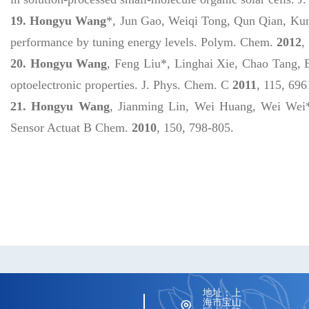
19.
Hongyu Wang
*,
Jun Gao, Weiqi Tong, Qun Qian, Kun
p
erformance by
t
uning
e
nergy
l
evels
.
Polym. Chem.
2012
,
20.
Hongyu Wang
, Feng Liu
*
, Linghai Xie, Chao Tang,
o
ptoelectronic
p
roperties
.
J. Phys. Chem. C
2011
,
115
, 696
21.
Hongyu Wang
, Jianming Lin, Wei Huang, Wei Wei
Sensor Actuat B Chem.
2010
,
150
, 798-805
.
地址：上
海市宝山