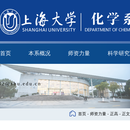
首页
本系概况
师资力量
科学研究
教学与科研研究所
本科培养委员会
化学实验中心
本系简介
机构设置
正高
副高
中级
学科方向
科研进展
科研会议
82@shu.edu.cn
首页
-
师资力量
-
正高
- 正文