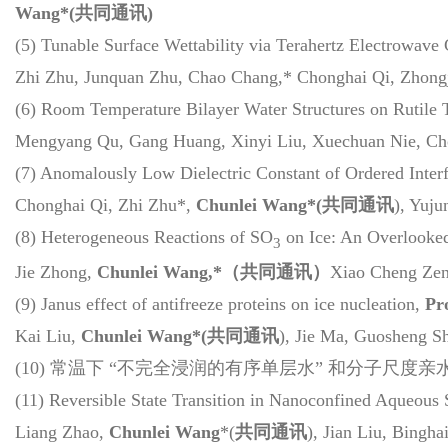
Wang
*(共同通讯)
(5) Tunable Surface Wettability via Terahertz Electrowave
Zhi Zhu, Junquan Zhu, Chao Chang,* Chonghai Qi, Zhon
(6) Room Temperature Bilayer Water Structures on Rutile
Mengyang Qu, Gang Huang, Xinyi Liu, Xuechuan Nie, Chon
(7) Anomalously Low Dielectric Constant of Ordered Interf
Chonghai Qi, Zhi Zhu*,
Chunlei Wang*
(
共同通讯
), Yuj
(8) Heterogeneous Reactions of SO
on Ice: An Overlooke
3
Jie Zhong,
Chunlei Wang,*（共同通讯）
Xiao Cheng Zeng
(9) Janus effect of antifreeze proteins on ice nucleation,
Pr
Kai Liu,
Chunlei Wang
*(共同通讯
), Jie Ma, Guosheng S
(10) 常温下 “不完全浸润的有序单层水” 和分子尺度亲水
(11) Reversible State Transition in Nanoconfined Aqueous 
Liang Zhao,
Chunlei Wang
*(
共同
通讯
), Jian Liu, Bin