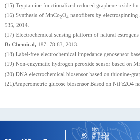
(15) Tryptamine functionalized reduced graphene oxide fo
(16) Synthesis of MnCo
O
nanofibers by electrospinning 
2
4
535, 2014.
(17) Electrochemical sensing platform of natural estrogen
B: Chemical
,
187: 78-83, 2013.
(18) Label-free electrochemical impedance genosensor ba
(19) Non-enzymatic hydrogen peroxide sensor based on 
(20) DNA electrochemical biosensor based on thionine-gr
(21)Amperometric glucose biosensor Based on NiFe2O4 nan
地址：上
海市宝山
区上大路