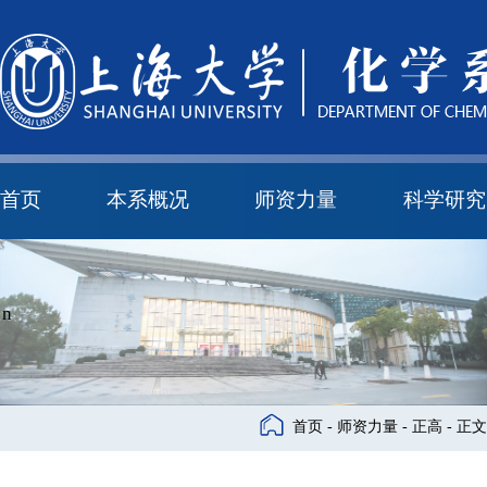
首页
本系概况
师资力量
科学研究
教学与科研研究所
本科培养委员会
化学实验中心
本系简介
机构设置
正高
副高
中级
学科方向
科研进展
科研会议
cn
首页
-
师资力量
-
正高
- 正文