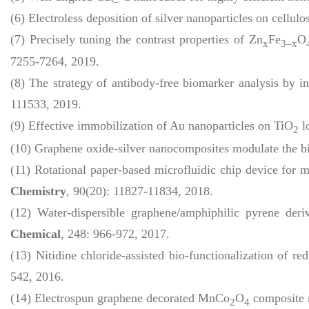
(6) Electroless deposition of silver nanoparticles on cellulo
(7) Precisely tuning the contrast properties of Zn
Fe
O
x
3–x
7255-7264, 2019.
(8) The strategy of antibody-free biomarker analysis by 
111533, 2019.
(9) Effective immobilization of Au nanoparticles on TiO
l
2
(10) Graphene oxide-silver nanocomposites modulate the bi
(11) Rotational paper-based microfluidic chip device for 
Chemistry
, 90(20): 11827-11834, 2018.
(12) Water-dispersible graphene/amphiphilic pyrene de
Chemical
, 248: 966-972, 2017.
(13) Nitidine chloride-assisted bio-functionalization of
542, 2016.
(14) Electrospun graphene decorated MnCo
O
composite n
2
4