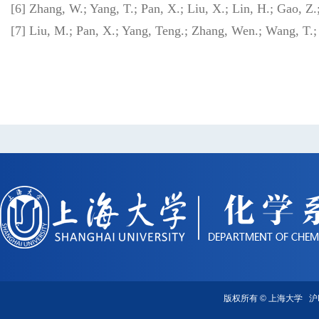
[6] Zhang, W.; Yang, T.; Pan, X.; Liu, X.; Lin, H.; Gao, Z
[7] Liu, M.; Pan, X.; Yang, Teng.; Zhang, Wen.; Wang, T.;
版权所有 ©
上海大学
沪