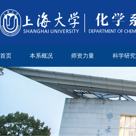
首页
本系概况
师资力量
科学研究
教学与科研研究所
本科培养委员会
化学实验中心
本系简介
机构设置
正高
副高
中级
学科方向
科研进展
科研会议