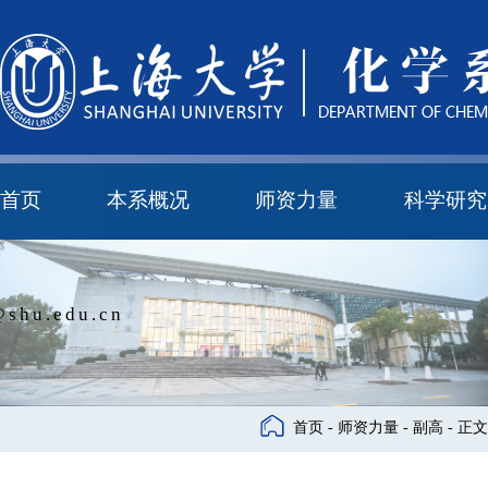
首页
本系概况
师资力量
科学研究
教学与科研研究所
本科培养委员会
化学实验中心
本系简介
机构设置
正高
副高
中级
学科方向
科研进展
科研会议
@shu.edu.cn
首页
-
师资力量
-
副高
- 正文