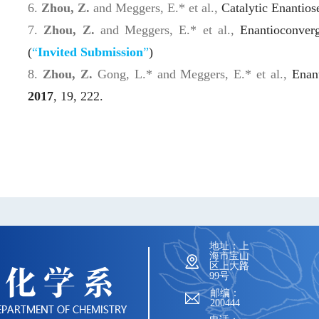
6.
Zhou, Z.
and Meggers, E.
*
et al.,
Catalytic Enantios
7.
Zhou, Z.
and Meggers, E.
*
et al.,
Enantioconver
(
“
Invited Submission
”
)
8.
Zhou, Z.
Gong, L.
*
and Meggers, E.
*
et al.,
Enan
2017
,
19
, 222.
地址：上
海市宝山
区上大路
99号
邮编：
200444