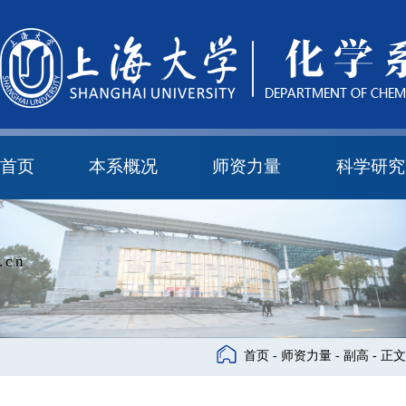
首页
本系概况
师资力量
科学研究
教学与科研研究所
本科培养委员会
化学实验中心
本系简介
机构设置
正高
副高
中级
学科方向
科研进展
科研会议
.cn
首页
-
师资力量
-
副高
- 正文