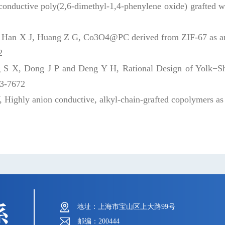
ductive poly(2,6-dimethyl-1,4-phenylene oxide) grafted with
 Han X J, Huang Z G, Co3O4@PC derived from ZIF-67 as an eff
2
 X, Dong J P and Deng Y H, Rational Design of Yolk−She
63-7672
 Highly anion conductive, alkyl-chain-grafted copolymers as
地址：上海市宝山区上大路99号
邮编：200444