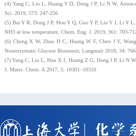
(4) Yang C, Liu L, Huang Y D, Dong J P, Li N W, Anion-con
Sci. 2019, 573: 247-256
(5) Bai Y R, Dong J P, Hou Y Q, Guo Y P, Liu Y J, Li Y L,
NH3 at low temperature, Chem. Eng. J. 2019, 361: 703-71
(6) Cheng X W, Zhao H C, Huang W F, Chen J Y, Wang S
Nonenzymatic Glucose Biosensor, Langmuir 2018, 34: 76
(7) Yang C, Liu L, Han X J, Huang Z G, Dong J P, Li N W,
J. Mater. Chem. A 2017, 5: 10301–10310