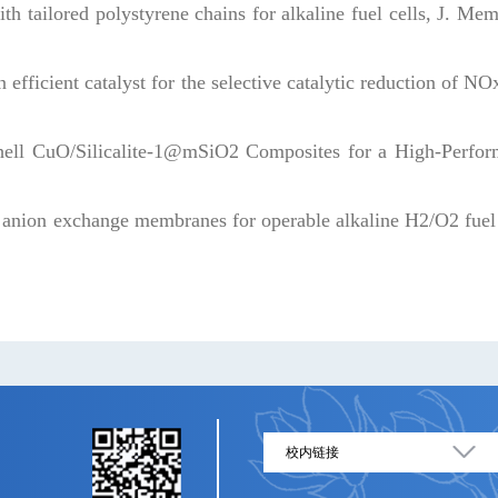
 tailored polystyrene chains for alkaline fuel cells, J. Me
icient catalyst for the selective catalytic reduction of NO
ll CuO/Silicalite-1@mSiO2 Composites for a High-Perfor
 anion exchange membranes for operable alkaline H2/O2 fuel 
校内链接