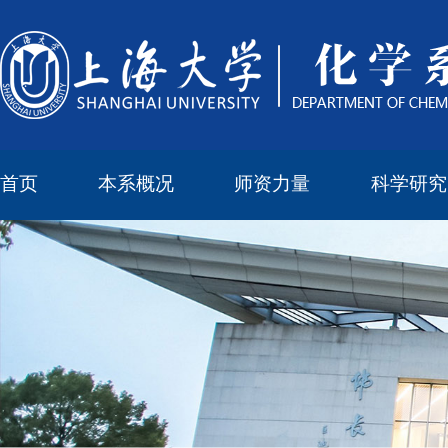
首页
本系概况
师资力量
科学研究
教学与科研研究所
本科培养委员会
化学实验中心
本系简介
机构设置
正高
副高
中级
学科方向
科研进展
科研会议