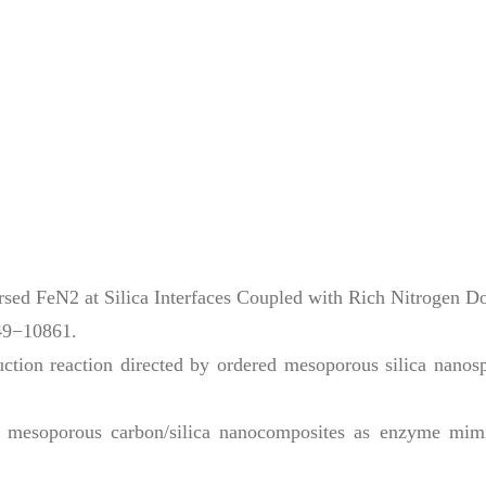
ed FeN2 at Silica Interfaces Coupled with Rich Nitrogen D
49−10861.
ion reaction directed by ordered mesoporous silica nanos
 mesoporous carbon/silica nanocomposites as enzyme mimi