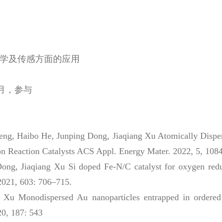
学及传感方面的应用
2月，参与
g, Haibo He, Junping Dong, Jiaqiang Xu Atomically Dispers
n Reaction Catalysts ACS Appl. Energy Mater. 2022, 5, 108
g, Jiaqiang Xu Si doped Fe-N/C catalyst for oxygen reduct
 2021, 603: 706–715.
 Xu Monodispersed Au nanoparticles entrapped in ordered
20, 187: 543