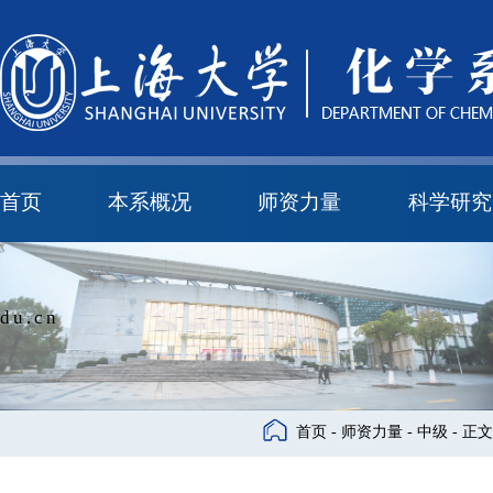
首页
本系概况
师资力量
科学研究
教学与科研研究所
本科培养委员会
化学实验中心
本系简介
机构设置
正高
副高
中级
学科方向
科研进展
科研会议
du.cn
首页
-
师资力量
-
中级
- 正文