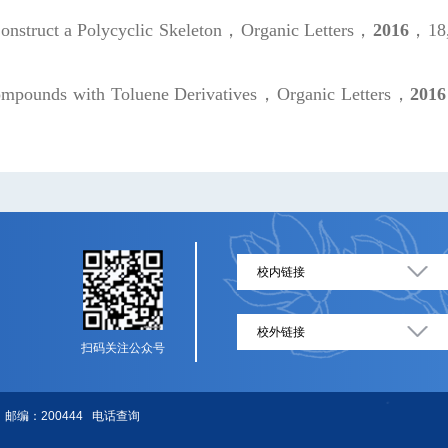
 Construct a Polycyclic Skeleton，
Organic Letters
，
2016
，18,
Compounds with Toluene Derivatives，
Organic Letters
，
2016
校内链接
校外链接
扫码关注公众号
邮编：200444
电话查询