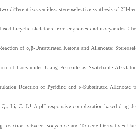
two diﬀerent isocyanides: stereoselective synthesis of 2H-be
e-fused bicyclic skeletons from enynones and isocyanides
Che
action of α,β‐Unsaturated Ketone and Allenoate: Stereosel
ction of Isocyanides Using Peroxide as Switchable Alkylati
ulation Reaction of Pyridine and α-Substituted Allenoate 
g, Q.; Li, C. J.* A pH responsive complexation-based drug de
pling Reaction between Isocyanide and Toluene Derivatives Usi