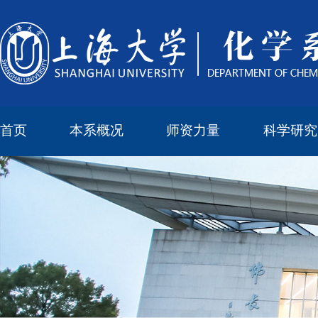
首页
本系概况
师资力量
科学研究
教学与科研研究所
本科培养委员会
化学实验中心
本系简介
机构设置
正高
副高
中级
学科方向
科研进展
科研会议