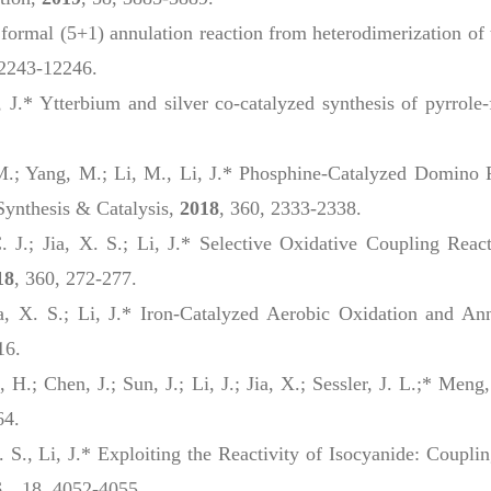
formal (5+1) annulation reaction from heterodimerization of 
12243-12246.
, J.*
Ytterbium and silver co-catalyzed synthesis of pyrrol
M.; Yang, M.; Li, M., Li, J.*
Phosphine‐Catalyzed Domino Re
ynthesis & Catalysis
,
2018
, 360, 2333-2338.
C. J.; Jia, X. S.; Li, J.* Selective Oxidative Coupling Rea
18
, 360, 272-277.
a, X. S.;
Li, J.* Iron-Catalyzed Aerobic Oxidation and Ann
16.
H.; Chen, J.; Sun, J.; Li, J.; Jia, X.; Sessler, J. L.;* Men
64.
, X. S., Li, J.* Exploiting the Reactivity of Isocyanide: Cou
6
，18, 4052-4055.