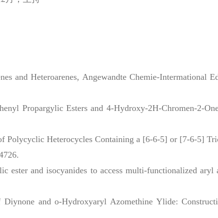
kenes and Heteroarenes,
Angewandte Chemie-Intermational Ed
anophenyl Propargylic Esters and 4-Hydroxy-2H-Chromen-2-On
 of Polycyclic Heterocycles Containing a [6-6-5] or [7-6-5] Tri
14726.
lic ester and isocyanides to access multi-functionalized aryl
 of Diynone and o-Hydroxyaryl Azomethine Ylide: Construct