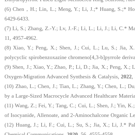
(6) Chen，H.; Lin, L.; Meng, Y.; Li, J.;* Huang, S.;* Ho
6429-6433.
(7) Li, S.; Zhang, Z.-Y.; Lv, J.-F.; Li, L.; Li, J.; Li, 
11, 4957-4962.
(8) Xiao, Y.; Peng, X.; Shen, J.; Cui, L.; Lu, S.; Jia, X
polycyclic spirobenzoxazine chromeno[4,3-b]pyrrole deriv
(9) Shen, J.; Xiao, Y.; Zhao, P.; Li, D.; Jia, X.; Peng, 
Oxygen-Migration
Advanced Synthesis & Catalysis
,
2022
,
(10) Zhao, L.; Chen, J.; Tian, L.; Zhang, Y.; Chen, L.; 
by a Large-Sized Macrocycle
Advanced Healthcare Materi
(11) Wang, Z.; Fei, Y.; Tang, C.; Cui, L.; Shen, J.; Yin, K
of Isocyanide, Allenoate, and 2-Aminochalcone
Organic Le
(12) Huang, J.; Li, F.; Cui, L.; Su, S.; Jia, X.; Li, J.* 
Chemical Communications
,
2020
, 56, 4555-4558.