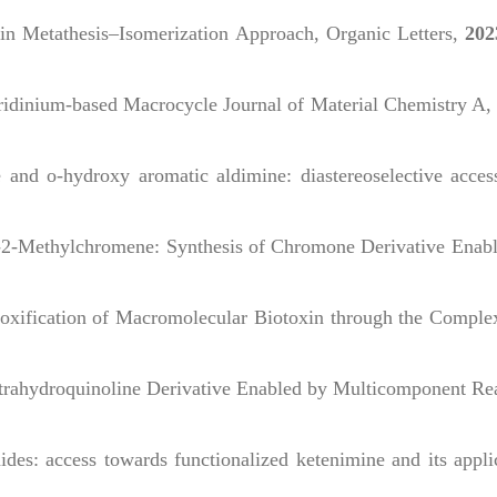
fin Metathesis–Isomerization Approach,
Organic Letters
,
202
Pyridinium-based Macrocycle
Journal of Material Chemistry A
,
e and o-hydroxy aromatic aldimine: diastereoselective acces
oxy-2-Methylchromene: Synthesis of Chromone Derivative Enab
etoxification of Macromolecular Biotoxin through the Comple
c Tetrahydroquinoline Derivative Enabled by Multicomponent Re
nides: access towards functionalized ketenimine and its appli