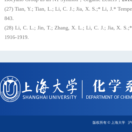
(27) Tian, Y.; Tian, L.; Li, C. J.; Jia, X. S.;* Li, J.* T
843.
(28) Li, C. L.; Jin, T.; Zhang, X. L.; Li, C. J.; Jia, X. S.;
1916-1919.
版权所有 ©
上海大学
沪