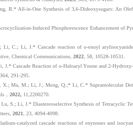
ng, R.* All-in-One Synthesis of 3,6-Dideoxysugars: An Ole
C.* Macrocyclization-Induced Phosphorescence Enhancement of 
.; Li, C.; Li, J.* Cascade reaction of o-enoyl arylisocyanid
ative,
Chemical Communications
,
2022
, 58, 10528-10531.
X.; Li, J.* Cascade Reaction of o-Haloaryl Ynone and 2-Hydr
 364, 291-295.
Du, X.; Ma, M.; Li, J.; Meng, Q.;* Li, C.* Supramolecular D
als，
2022,
11,2200270.
.; Lu, S.; Li, J.* Diastereoselective Synthesis of Tetracycli
tters
,
2021
, 23, 4094-4098.
Palladium-catalyzed cascade reactions of enynones and isocya