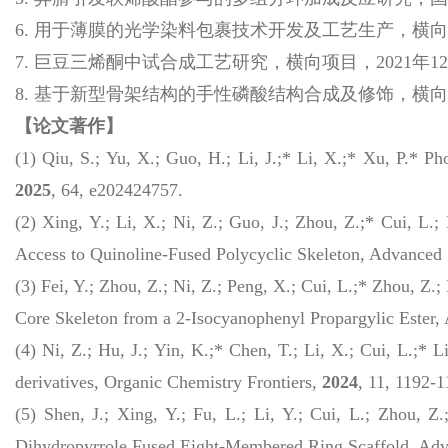
6. 用于薄膜的光学染料包裹技术开发及工艺生产，横向项目
7. 巨豆三烯酮中试合成工艺研究，横向项目，2021年12
8. 基于新型骨架结构的手性磷酸结构合成及修饰，横向项目
【论文著作】
(1) Qiu, S.; Yu, X.; Guo, H.; Li, J.;* Li, X.;* Xu, P.* Ph
2025
, 64, e202424757.
(2) Xing, Y.; Li, X.; Ni, Z.; Guo, J.; Zhou, Z.;* Cui, 
Access to Quinoline-Fused Polycyclic Skeleton,
Advanced S
(3) Fei, Y.; Zhou, Z.; Ni, Z.; Peng, X.; Cui, L.;* Zhou, Z.;
Core Skeleton from a 2-Isocyanophenyl Propargylic Ester,
(4) Ni, Z.; Hu, J.; Yin, K.;* Chen, T.; Li, X.; Cui, L.;* 
derivatives,
Organic Chemistry Frontiers,
2024
, 11, 1192-1
(5) Shen, J.; Xing, Y.; Fu, L.; Li, Y.; Cui, L.; Zhou, 
Dihydropyrrole Fused Eight-Membered Ring Scaffold,
Adv