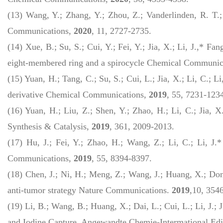
(13) Wang, Y.; Zhang, Y.; Zhou, Z.; Vanderlinden, R. T.; L
Communications
,
2020
, 11, 2727-2735.
(14) Xue, B.; Su, S.; Cui, Y.; Fei, Y.; Jia, X.; Li, J.,* Fa
eight-membered ring and a spirocycle
Chemical Communic
(15) Yuan, H.; Tang, C.; Su, S.; Cui, L.; Jia, X.; Li, C.; L
derivative
Chemical Communications
,
2019
, 55, 7231-123
(16) Yuan, H.; Liu, Z.; Shen, Y.; Zhao, H.; Li, C.; Jia,
Synthesis & Catalysis
,
2019
, 361, 2009-2013.
(17) Hu, J.; Fei, Y.; Zhao, H.; Wang, Z.; Li, C.; Li, J.*
Communications
,
2019
, 55, 8394-8397.
(18) Chen, J.; Ni, H.; Meng, Z.; Wang, J.; Huang, X.; Dong
anti-tumor strategy
Nature Communications.
2019
,
10, 3546
(19) Li, B.; Wang, B.; Huang, X.; Dai, L.; Cui, L.; Li, J.
and Iodine Capture,
Angewandte Chemie-Intermational Edi