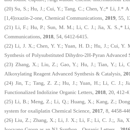
(20) Su, S.; Hu, J.; Cui, Y.; Tang, C.; Chen, Y.;*
Li, J.*
A 
[1,4]oxazin-2-one,
Chemical Communications
,
2019
, 55, 
(21) Li, F.; Hu, P.; Sun, M. M.; Li, C. J.; Jia, X. S.,* Li
Communications
,
2018
, 54, 6412-6415.
(22) Li, J. X.; Chen, Y. Y.; Yuan, H. D.; Hu, J.; Cui, Y. 
Synthesis of Polysubstituted Dihydro‐2H‐Pyran
Advanced S
(23) Zhang, X.; Liu, Z.; Gao, Y.; Hu, J.; Tian, Y.; Li, 
Alkoxylating Reagent
Advanced Synthesis & Catalysis
,
20
(24) Jin, T.; Tang, Z. Z.; Hu, J.; Yuan, H.; Li, C. J.; Ji
Functionalized Indolizine
Organic Letters
,
2018
, 20, 412-4
(25) Li, B.; Meng, Z.; Li, Q.; Huang, X.; Kang, Z.; Dong, 
system for oxaliplatin
Chemical Science
,
2017
, 8, 4458-44
(26) Liu, Z.; Zhang, X.; Li, J. X.; Li, F.; Li, C. J.;, Jia
Isocyano Group as an N1 Synthon，
Organic Letters
，
201