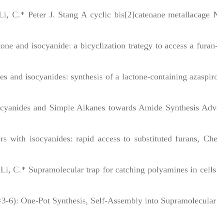
 Li, C.* Peter J. Stang A cyclic bis[2]catenane metallacage
tone and isocyanide: a bicyclization trategy to access a furan
nes and isocyanides: synthesis of a lactone-containing azaspir
 Isocyanides and Simple Alkanes towards Amide Synthesis
Adv
rs with isocyanides: rapid access to substituted furans,
Che
 Li, C.* Supramolecular trap for catching polyamines in cells
(n=3-6): One-Pot Synthesis, Self-Assembly into Supramolecular