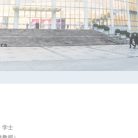
.cn
院，学士
永敏教授）