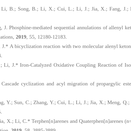
i, B.; Song, B.; Li, X.; Cui, L.; Li, J.; Jia, X.; Fang, J.;
ng, J. Phosphine-mediated sequential annulations of allenyl ke
ations
,
2019
, 55, 12180-12183.
i, J.* A bicyclization reaction with two molecular alenyl keto
4.
 X.; Li, J.* Iron-Catalyzed Oxidative Coupling Reaction of
 Cascade cyclization and acyl migration of propargylic este
, Y.; Sun, C.; Zhang, Y.; Cui, L.; Li, J.; Jia, X.; Meng, Q.;
.
; Jia, X.; Li, C.* Terphen[n]arenes and Quaterphen[n]arenes 
tion
,
2019
, 58, 3885-3889.