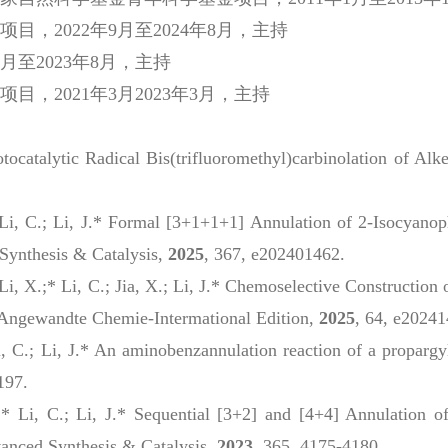
，2022年9月至2024年8月，主持
月至2023年8月，主持
，2021年3月2023年3月，主持
otocatalytic Radical Bis(trifluoromethyl)carbinolation of Al
L.; Li, C.; Li, J.* Formal [3+1+1+1] Annulation of 2-Isocy
ynthesis & Catalysis
,
2025
, 367, e202401462.
 Li, X.;* Li, C.; Jia, X.; Li, J.* Chemoselective Construction
Angewandte Chemie-Intermational Edition
,
2025
, 64, e2024
Li, C.; Li, J.* An aminobenzannulation reaction of a propargy
197.
Z.;* Li, C.; Li, J.* Sequential [3+2] and [4+4] Annulation
anced Synthesis & Catalysis
,
2023
, 365, 4175-4180.