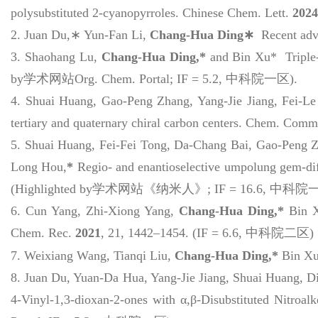
polysubstituted 2-cyanopyrroles.
Chinese Chem. Lett.
2024
2.
Juan Du,
∗
Yun-Fan Li,
Chang-Hua Ding
∗
Recent adv
3.
Shaohang Lu,
Chang-Hua Ding,*
and Bin Xu*
Tripl
by
学术网站
Org. Chem. Portal;
IF = 5.2,
中科院一区
).
4.
Shuai Huang, Gao-Peng Zhang, Yang-Jie Jiang, Fei-L
tertiary and quaternary chiral carbon centers.
Chem. Comm
5.
Shuai Huang, Fei-Fei Tong, Da-Chang Bai, Gao-Peng 
Long Hou,
*
Regio- and enantioselective umpolung gem-dif
(Highlighted by
学术网站《纳米人》
; IF = 16.6,
中科院
6.
Cun Yang, Zhi-Xiong Yang,
Chang-Hua Ding,*
Bin Xu
Chem. Rec.
2021
,
21
, 1442–1454.
(IF = 6.6,
中科院二区
)
7.
Weixiang Wang, Tianqi Liu,
Chang-Hua Ding,*
Bin Xu
8.
Juan Du, Yuan-Da Hua, Yang-Jie Jiang, Shuai Huang, D
4
‑
Vinyl-1,3-dioxan-2-ones with α,β-Disubstituted Nitroa