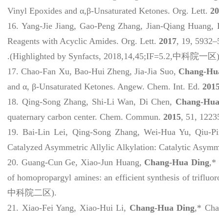
Vinyl Epoxides and α,β-Unsaturated Ketones.
Org. Lett.
20
16.
Yang-Jie Jiang, Gao-Peng Zhang, Jian-Qiang Huang,
Reagents with Acyclic Amides.
Org. Lett.
2017
,
19
, 5932–
.(Highlighted by
Synfacts
, 2018,14,45;IF=5.2,中科院一区)
17.
Chao-Fan Xu, Bao-Hui Zheng, Jia-Jia Suo,
Chang-Hu
and α, β-Unsaturated Ketones.
Angew. Chem. Int. Ed.
201
18.
Qing-Song Zhang, Shi-Li Wan, Di Chen,
Chang-Hua
quaternary carbon center.
Chem. Commun.
2015
,
51
, 122
19.
Bai-Lin Lei, Qing-Song Zhang, Wei-Hua Yu, Qiu-P
Catalyzed Asymmetric Allylic Alkylation: Catalytic Asymmet
20.
Guang-Cun Ge, Xiao-Jun Huang,
Chang-Hua Ding
,*
of homopropargyl amines: an efficient synthesis of trifluo
中科院二区
).
21.
Xiao-Fei Yang, Xiao-Hui Li,
Chang-Hua Ding
,* Cha