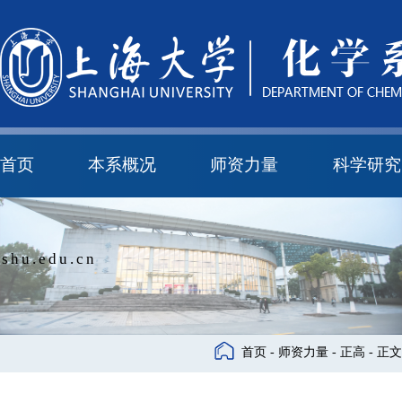
首页
本系概况
师资力量
科学研究
教学与科研研究所
本科培养委员会
化学实验中心
本系简介
机构设置
正高
副高
中级
学科方向
科研进展
科研会议
shu.edu.cn
首页
-
师资力量
-
正高
- 正文