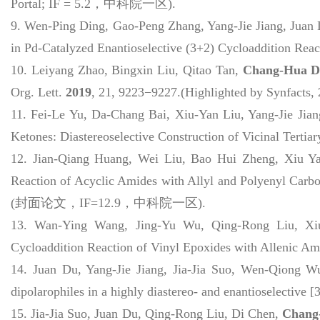
Portal;
IF = 5.2
，中科院一区
).
9.
Wen-Ping Ding, Gao-Peng Zhang, Yang-Jie Jiang, Juan
in Pd-Catalyzed Enantioselective (3+2) Cycloaddition Rea
10.
Leiyang Zhao, Bingxin Liu, Qitao Tan,
Chang-Hua D
Org. Lett.
2019
,
21
, 9223−9227.(Highlighted by Synfac
11.
Fei-Le Yu, Da-Chang Bai, Xiu-Yan Liu, Yang-Jie Jia
Ketones: Diastereoselective Construction of Vicinal Terti
12.
Jian-Qiang Huang, Wei Liu, Bao Hui Zheng, Xiu Y
Reaction of Acyclic Amides with Allyl and Polyenyl Carbo
(封面论文，IF=12.9，中科院一区).
13.
Wan-Ying Wang, Jing-Yu Wu, Qing-Rong Liu, Xi
Cycloaddition Reaction of Vinyl Epoxides with Allenic A
14.
Juan Du, Yang-Jie Jiang, Jia-Jia Suo, Wen-Qiong 
dipolarophiles in a highly diastereo- and enantioselective 
15.
Jia-Jia Suo, Juan Du, Qing-Rong Liu, Di Chen,
Chang