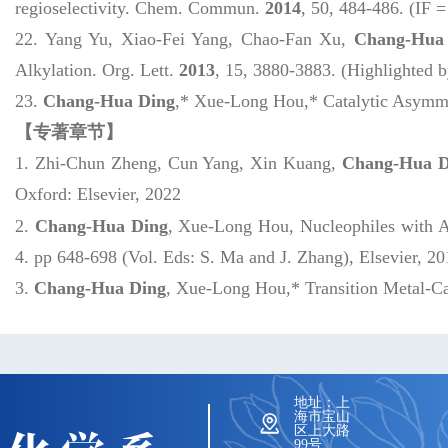
regioselectivity.
Chem. Commun.
2014
,
50
, 484-486. (IF =
22.
Yang Yu, Xiao-Fei Yang, Chao-Fan Xu,
Chang-Hua 
Alkylation.
Org. Lett.
2013
,
15
, 3880-3883. (
Highlighted 
23.
Chang-Hua Ding
,* Xue-Long Hou,*
Catalytic Asymme
【专著章节】
1.
Zhi-Chun Zheng, Cun Yang, Xin Kuang,
Chang-Hua D
Oxford: Elsevier, 2022
2.
Chang-Hua Ding
, Xue-Long Hou,
Nucleophiles with A
4. pp 648-698 (Vol. Eds: S. Ma and J. Zhang), Elsevier, 2
3.
Chang-Hua Ding
, Xue-Long Hou,*
Transition Metal-C
地址：上
海市宝山
区上大路
99号