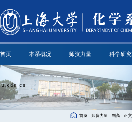
首页
本系概况
师资力量
科学研究
教学与科研研究所
本科培养委员会
化学实验中心
本系简介
机构设置
正高
副高
中级
学科方向
科研进展
科研会议
u.edu.cn
首页
-
师资力量
-
副高
- 正文