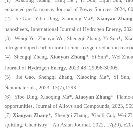
enhanced performance, Journal of Power Sources, 2024, 6
(2) Jie Gao, Yibo Ding, Xiaoqing Ma*,
Xiaoyan Zhang
nanosheets, International Journal of Hydrogen Energy, 202
(3) Weiqi Ye, Zhenyu Wu, Shengqi Zhang, Yi Sun*,
Xia
nitrogen doped carbon for efficient oxygen reduction react
(4) Shengqi Zhang,
Xiaoyan Zhang*
, Yi Sun*, Wei Zhou
Journal of Hydrogen Energy, 2023,48, 29996-30005.
(5) Jie Gao, Shengqi Zhang, Xiaoqing Ma*, Yi Sun
Nanomaterials, 2023, 13(7),1293.
(6) Yibo Ding, Xiaoqing Ma*,
Xiaoyan Zhang
*. Flame-a
opportunities, Journal of Alloys and Compounds, 2023, 95
(7)
Xiaoyan Zhang*
, Shengqi Zhang, Xiaoli Cui, Wei 
splitting, Chemistry – An Asian Journal, 2022, 17(20), e2