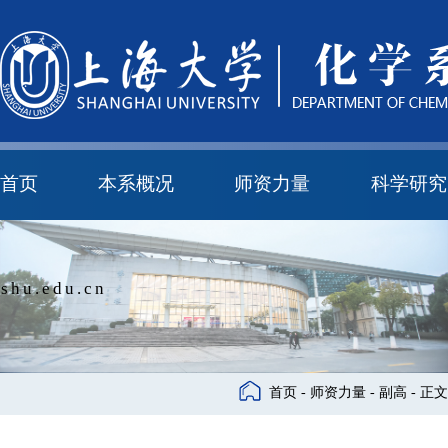
首页
本系概况
师资力量
科学研究
教学与科研研究所
本科培养委员会
化学实验中心
本系简介
机构设置
正高
副高
中级
学科方向
科研进展
科研会议
shu.edu.cn
首页
-
师资力量
-
副高
- 正文