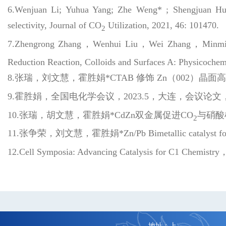
6.Wenjuan Li; Yuhua Yang; Zhe Weng* ; Shengjuan Huo* 
selectivity, Journal of CO
Utilization, 2021, 46: 101470.
2
7.Zhengrong Zhang，Wenhui Liu，Wei Zhang，Minmin Liu，S
Reduction Reaction, Colloids and Surfaces A: Physicochem
8.张瑞，刘文慧，霍胜娟*CTAB 修饰 Zn（002）晶面
9.霍胜娟，全国电化学会议，2023.5，大连，会议论文，Interface engine
10.张瑞，胡文慧，霍胜娟*CdZn双金属促进CO
与硝酸
2
11.张争荣，刘文慧，霍胜娟*Zn/Pb Bimetallic catalyst fo
12.Cell Symposia: Advancing Catalysis for C1 Chemistr
地址：上