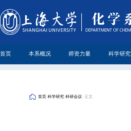
首页
本系概况
师资力量
科学研究
教学与科研研究所
本科培养委员会
化学实验中心
本系简介
机构设置
正高
副高
中级
学科方向
科研进展
科研会议
首页
-
科学研究
-
科研会议
- 正文