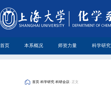
首页
本系概况
师资力量
科学研究
教学与科研研究所
本科培养委员会
化学实验中心
本系简介
机构设置
正高
副高
中级
学科方向
科研进展
科研会议
首页
-
科学研究
-
科研会议
- 正文