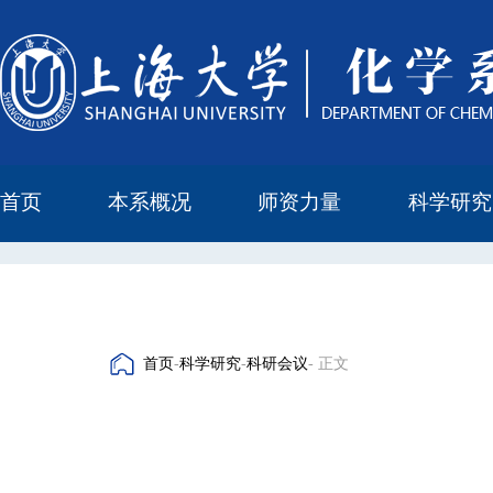
首页
本系概况
师资力量
科学研究
教学与科研研究所
本科培养委员会
化学实验中心
本系简介
机构设置
正高
副高
中级
学科方向
科研进展
科研会议
首页
-
科学研究
-
科研会议
- 正文