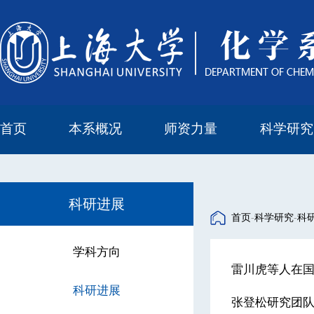
首页
本系概况
师资力量
科学研究
教学与科研研究所
本科培养委员会
化学实验中心
本系简介
机构设置
正高
副高
中级
学科方向
科研进展
科研会议
科研进展
首页
-
科学研究
-
科
学科方向
雷川虎等人在国
科研进展
张登松研究团队