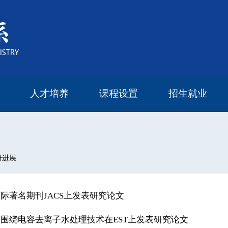
人才培养
课程设置
招生就业
本科生教育
研究生教育
研究生导师
奖学金设置
研究生培养方案
2022年度报告
2023年度报告
2024年度报告
2025年度报告
本科生课程
研究生课程
毕业流向
留学读研
研进展
际著名期刊JACS上发表研究论文
围绕电容去离子水处理技术在EST上发表研究论文