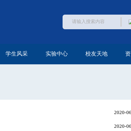
学生风采
实验中心
校友天地
资
学生活动
常见问题
中心概况
中心访问
安全管理
校友风采
校友资助
校友名单
2020-0
2020-0