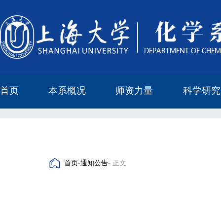
首页
本系概况
师资力量
科学研究
教学与科研研究所
本科培养委员会
化学实验中心
本系简介
机构设置
正高
副高
中级
学科方向
科研进展
科研会议
首页
-
通知公告
- 正文