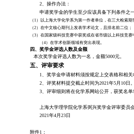
2
、操作办法：
申请奖学金的学生至少应该具备下列条件之
（1）
以上海大学化学系为第一作者单位，在三大检索期
（
2
）在中文核心期刊上发表学术论文，且排名前二位；
（
3
）在国家级科技竞赛中获奖或在省市级以上科技竞赛
（
4
）在学术创新领域有突出表现。
四、奖学金评选人数及金额
本次奖学金评选人数为一名，金额
5000
元。
五、评审要求
1
、奖学金申请材料须按规定上交表格和相关
2
、评奖材料提交截止时间为
2021
年
5
月
10
日
3
、评审细则将在化学系网站公开，获奖名单
上海大学理学院化学系弼兴奖学金评审委员
2021
年
4
月
23
日
附件
1
：