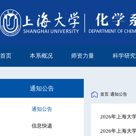
首页
本系概况
师资力量
科学研究
教学与科研研究所
本科培养委员会
化学实验中心
本系简介
机构设置
正高
副高
中级
学科方向
科研进展
科研会议
通知公告
首页
-
通知公告
通知公告
2026年上海
信息快递
2026年上海