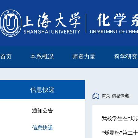
首页
本系概况
师资力量
科学研究
教学与科研研究所
本科培养委员会
化学实验中心
本系简介
机构设置
正高
副高
中级
学科方向
科研进展
科研会议
信息快递
首页
-
信息快递
通知公告
我校学生在“烁
信息快递
“烁灵杯”第二