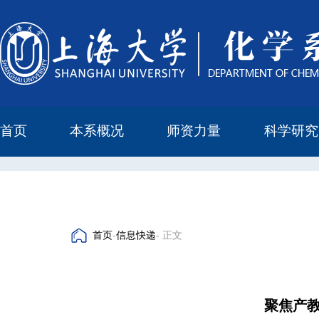
首页
本系概况
师资力量
科学研究
教学与科研研究所
本科培养委员会
化学实验中心
本系简介
机构设置
正高
副高
中级
学科方向
科研进展
科研会议
首页
-
信息快递
- 正文
聚焦产教