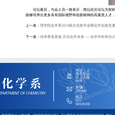
论坛最后，与会人员一致表示，将以此次论坛为契
能够培养出更多具有国际视野和创新精神的高素质人才
上一条：
理学院化学系2023级分流奖学金暨化学实验竞
下一条：
传承尊老美德 共话化学未来 ----化学学科举办2
地址：上
海市宝山
区上大路
99号
邮编：
200444
电话：
021-
96928188