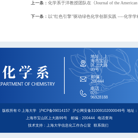
上一条：
化学系于洋教授团队在《Journal of the America
下一条：
以“红色引擎”驱动绿色化学创新实践 ----化学
地址：上
海市宝山
区上大路
99号
邮编：
200444
电话：
021-
96928188
版权所有 ©
上海大学
沪ICP备09014157
沪公网安备31009102000049号
地址：
上海市宝山区上大路99号 邮编：200444
电话查询
技术支持：
上海大学信息化工作办公室
联系我们