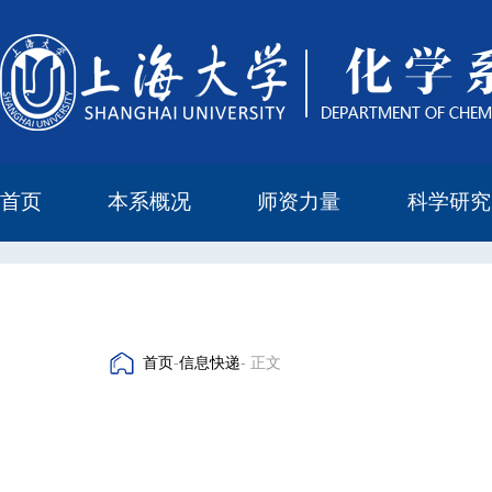
首页
本系概况
师资力量
科学研究
教学与科研研究所
本科培养委员会
化学实验中心
本系简介
机构设置
正高
副高
中级
学科方向
科研进展
科研会议
首页
-
信息快递
- 正文