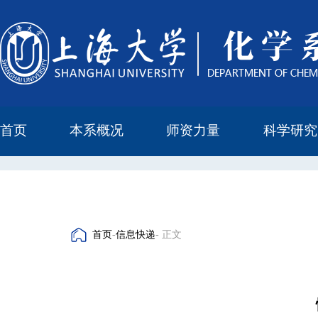
首页
本系概况
师资力量
科学研究
教学与科研研究所
本科培养委员会
化学实验中心
本系简介
机构设置
正高
副高
中级
学科方向
科研进展
科研会议
首页
-
信息快递
- 正文