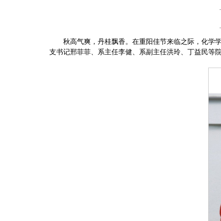
秋高气爽，丹桂飘香。在重阳佳节来临之际，化学学科
支书记邢菲菲、系主任李健、系副主任洪玲、丁益民等