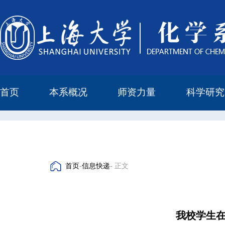
首页
本系概况
师资力量
科学研究
教学与科研研究所
本科培养委员会
化学实验中心
本系简介
机构设置
正高
副高
中级
学科方向
科研进展
科研会议
首页
-
信息快递
- 正文
我校学生在