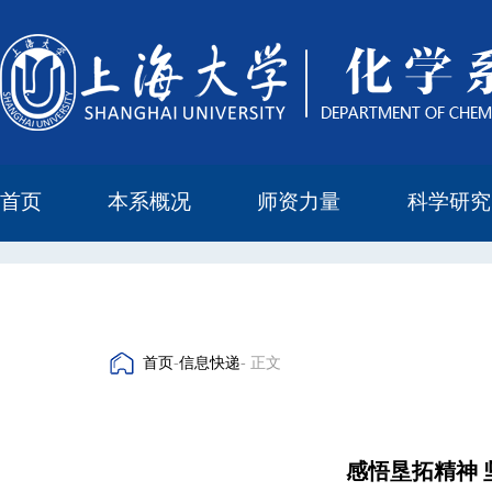
首页
本系概况
师资力量
科学研究
教学与科研研究所
本科培养委员会
化学实验中心
本系简介
机构设置
正高
副高
中级
学科方向
科研进展
科研会议
首页
-
信息快递
- 正文
感悟垦拓精神