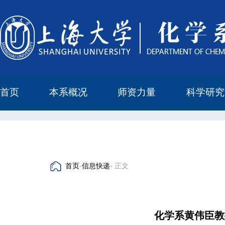
首页
本系概况
师资力量
科学研究
教学与科研研究所
本科培养委员会
化学实验中心
本系简介
机构设置
正高
副高
中级
学科方向
科研进展
科研会议
首页
-
信息快递
- 正文
化学系黄伟臣教授团队