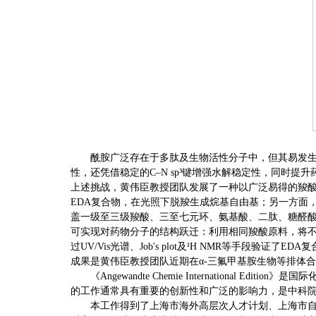
酰胺广泛存在于多肽及生物活性分子中，但其易发生
性，还凭借稳定的C–N sp³键增强水解稳定性，同
上述挑战，黄伟臣教授团队发展了一种以广泛易得的羧酸
EDA复合物，在光照下脱羧生成烷基自由基；另一方面，P
盖一级至三级羧酸、三至七元环、氨基酸、二肽、糖醛酸及复
可实现对药物分子的结构跃迁：利用相同羧酸原料，将不
过UV/Vis光谱、Job's plot及¹H NMR等手
成果是黄伟臣教授团队近期在α-三氟甲基胺生物等排体合成（ACS Catal
《Angewandte Chemie Internati
的工作通常具有重要的创新性和广泛的影响力，是中科院分
本工作得到了上海市海外高层次人才计划、上海市