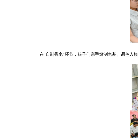
在"自制香皂"环节，孩子们亲手熔制皂基、调色入