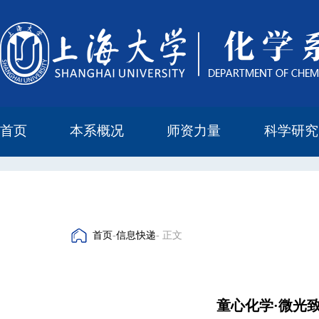
首页
本系概况
师资力量
科学研究
教学与科研研究所
本科培养委员会
化学实验中心
本系简介
机构设置
正高
副高
中级
学科方向
科研进展
科研会议
首页
-
信息快递
- 正文
童心化学·微光