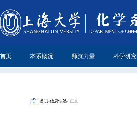
首页
本系概况
师资力量
科学研究
教学与科研研究所
本科培养委员会
化学实验中心
本系简介
机构设置
正高
副高
中级
学科方向
科研进展
科研会议
首页
-
信息快递
- 正文