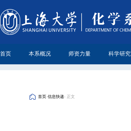
首页
本系概况
师资力量
科学研究
教学与科研研究所
本科培养委员会
化学实验中心
本系简介
机构设置
正高
副高
中级
学科方向
科研进展
科研会议
首页
-
信息快递
- 正文